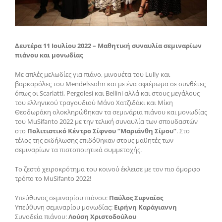
Δευτέρα 11 Ιουλίου 2022 – Μαθητική συναυλία σεμιναρίων
πιάνου και μονωδίας
Με απλές μελωδίες για πιάνο, μινουέτα του Lully και
βαρκαρόλες του Mendelssohn και με ένα αφιέρωμα σε συνθέτες
όπως οι Scarlatti, Pergolesi και Bellini αλλά και στους μεγάλους
του ελληνικού τραγουδιού Μάνο Χατζιδάκι και Μίκη
Θεοδωράκη ολοκληρώθηκαν τα σεμινάρια πιάνου και μονωδίας
του MuSifanto 2022 με την τελική συναυλία των σπουδαστών
στο
Πολιτιστικό Κέντρο Σίφνου “Μαριάνθη Σίμου”
. Στο
τέλος της εκδήλωσης επιδόθηκαν στους μαθητές των
σεμιναρίων τα πιστοποιητικά συμμετοχής.
Το ζεστό χειροκρότημα του κοινού έκλεισε με τον πιο όμορφο
τρόπο το MuSifanto 2022!
Υπεύθυνος σεμιναρίου πιάνου:
Παύλος Σιφναίος
Υπεύθυνη σεμιναρίου μονωδίας:
Ειρήνη Καράγιαννη
Συνοδεία πιάνου:
Λούση Χριστοδούλου