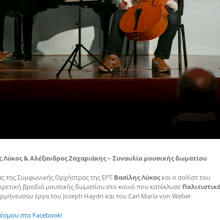
λης Λύκος & Αλέξανδρος Ζαχαριάκης – Συναυλία μουσικής δωματίου
τας της Συμφωνικής Ορχήστρας της ΕΡΤ
Βασίλης Λύκος
και ο σολίστ του
ιρετική βραδιά μουσικής δωματίου στο κοινό που κατέκλυσε
Πολιτιστικ
 ερμήνευσαν έργα του Joseph Haydn και του Carl Maria von Weber.
δέσμου στο Facebook
!