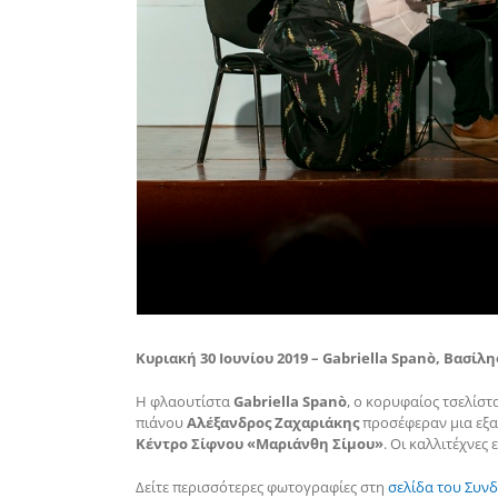
Κυριακή 30 Ιουνίου 2019 – Gabriella Spanò, Βασί
H φλαουτίστα
Gabriella Spanò
, ο κορυφαίος τσελίσ
πιάνου
Αλέξανδρος Ζαχαριάκης
προσέφεραν μια εξα
Κέντρο Σίφνου «Μαριάνθη Σίμου»
. Οι καλλιτέχνες
Δείτε περισσότερες φωτογραφίες στη
σελίδα του Συν