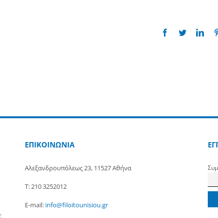
Facebook
Twitter
Link
ΕΠΙΚΟΙΝΩΝΙΑ
ΕΓ
Αλεξανδρουπόλεως 23, 11527 Αθήνα
Συμ
Τ: 210 3252012
E-mail:
info@filoitounisiou.gr
ς