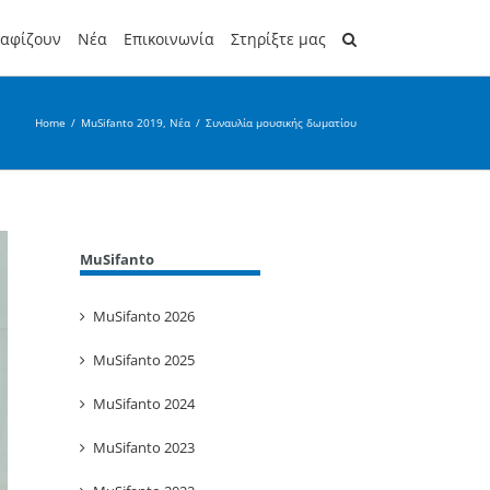
ραφίζουν
Νέα
Επικοινωνία
Στηρίξτε μας
Home
/
MuSifanto 2019
,
Νέα
/
Συναυλία μουσικής δωματίου
MuSifanto
MuSifanto 2026
MuSifanto 2025
MuSifanto 2024
MuSifanto 2023