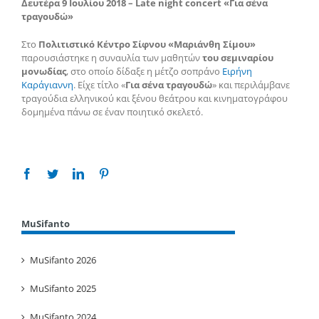
Δευτέρα 9 Ιουλίου 2018 –
L
ate night concert «Για σένα
τραγουδώ»
Στο
Πολιτιστικό Κέντρο Σίφνου «Μαριάνθη Σίμου»
παρουσιάστηκε η συναυλία των μαθητών
του σεμιναρίου
μονωδίας
, στο οποίο δίδαξε η μέτζο σοπράνο
Ειρήνη
Καράγιαννη
. Είχε τίτλο «
Για σένα τραγουδώ
» και περιλάμβανε
τραγούδια ελληνικού και ξένου θεάτρου και κινηματογράφου
δομημένα πάνω σε έναν ποιητικό σκελετό.
Facebook
Twitter
Linkedin
Pinterest
MuSifanto
MuSifanto 2026
MuSifanto 2025
MuSifanto 2024