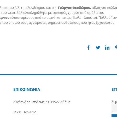
ρος του Δ.Σ. του Συνδέσμου και ο κ.
Γιώργος Θεοδώρου
, φίλος για πολλά
 του Φεστιβάλ ολοκληρώθηκε με τοπικούς χορούς από ομάδα του
ίφνου
πλαισιωμένους από το σιφνέικο τακίμι (βιολί – λαούτο). Πολλοί ήτα
ς του νησιού τους αγνώριστες σήμερα, ανθρώπους που ήταν ξεχωριστοί
Facebook
Twitter
Link
ΕΠΙΚΟΙΝΩΝΙΑ
ΕΓ
Αλεξανδρουπόλεως 23, 11527 Αθήνα
Συμ
Τ: 210 3252012