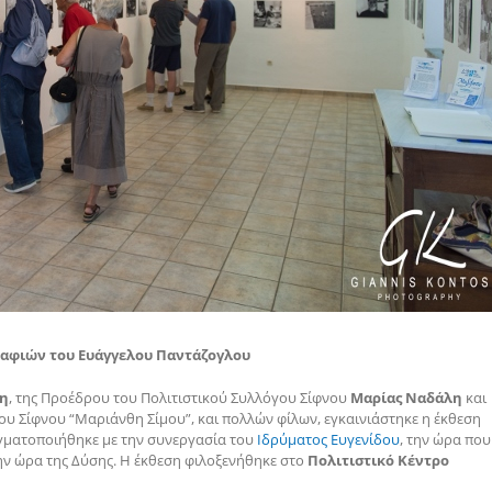
γραφιών του Ευάγγελου Παντάζογλου
η
, της Προέδρου του Πολιτιστικού Συλλόγου Σίφνου
Μαρίας Ναδάλη
και
ου Σίφνου “Μαριάνθη Σίμου”, και πολλών φίλων, εγκαινιάστηκε η έκθεση
ματοποιήθηκε με την συνεργασία του
Ιδρύματος Ευγενίδου
, την ώρα που
ην ώρα της Δύσης. Η έκθεση φιλοξενήθηκε στο
Πολιτιστικό Κέντρο