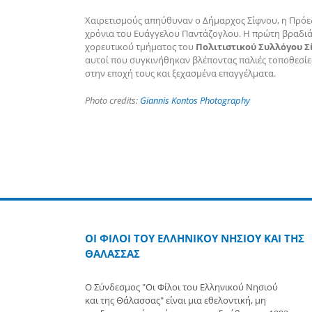
Χαιρετισμούς απηύθυναν ο Δήμαρχος Σίφνου, η Πρόεδ
χρόνια του Ευάγγελου Παντάζογλου. Η πρώτη βραδιά
χορευτικού τμήματος του
Πολιτιστικού Συλλόγου Σ
αυτοί που συγκινήθηκαν βλέποντας παλιές τοποθεσίε
στην εποχή τους και ξεχασμένα επαγγέλματα.
Photo credits:
Giannis Kontos Photography
ΟΙ ΦΙΛΟΙ ΤΟΥ ΕΛΛΗΝΙΚΟΥ ΝΗΣΙΟΥ ΚΑΙ ΤΗΣ
ΘΑΛΑΣΣΑΣ
Ο Σύνδεσμος "Οι Φίλοι του Ελληνικού Νησιού
και της Θάλασσας" είναι μια εθελοντική, μη