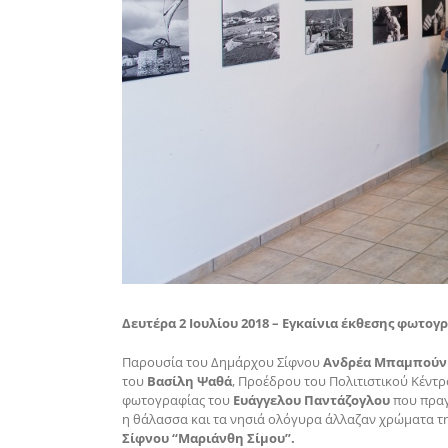
Δευτέρα 2 Ιουλίου 2018 – Εγκαίνια έκθεσης φωτο
Παρουσία του Δημάρχου Σίφνου
Ανδρέα Μπαμπούν
του
Βασίλη Ψαθά
, Προέδρου του Πολιτιστικού Κέντρ
φωτογραφίας του
Ευάγγελου Παντάζογλου
που πραγ
η θάλασσα και τα νησιά ολόγυρα άλλαζαν χρώματα τ
Σίφνου “Μαριάνθη Σίμου”.