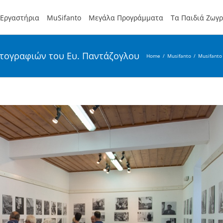
Εργαστήρια
MuSifanto
Μεγάλα Προγράμματα
Τα Παιδιά Ζωγ
φωτογραφιών του Ευ. Παντάζογλου
Home
/
Musifanto
/
Musifanto