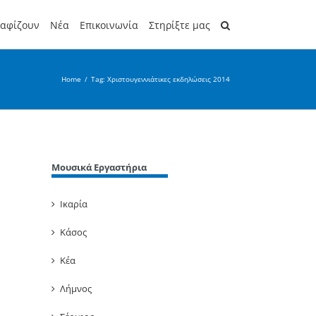
ραφίζουν
Νέα
Επικοινωνία
Στηρίξτε μας
Home
/
Tag:
Χριστουγεννιάτικες εκδηλώσεις 2014
Μουσικά Εργαστήρια
Ικαρία
Κάσος
Κέα
Λήμνος