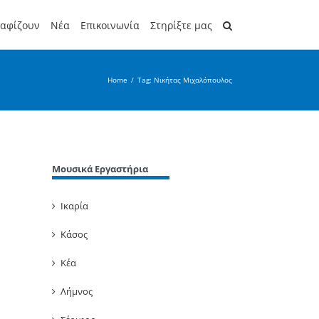
ραφίζουν
Νέα
Επικοινωνία
Στηρίξτε μας
Home
/
Tag:
Νικήτας Μιχαλόπουλος
Μουσικά Εργαστήρια
Ικαρία
Κάσος
Κέα
Λήμνος