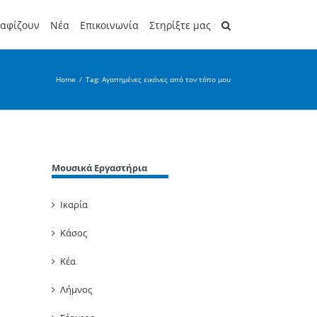
ραφίζουν
Νέα
Επικοινωνία
Στηρίξτε μας
Home
/
Tag:
Αγαπημένες εικόνες από τον τόπο μου
Μουσικά Εργαστήρια
Ικαρία
Κάσος
Κέα
Λήμνος