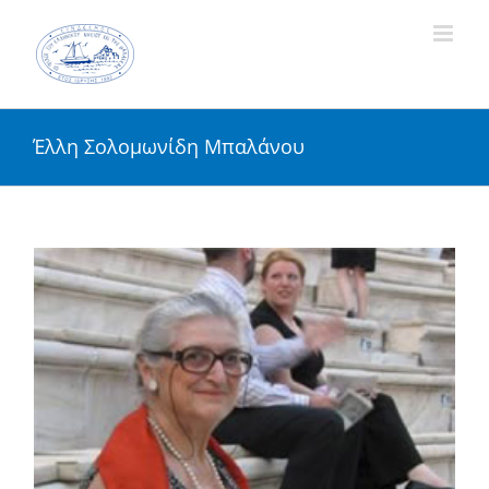
Skip
to
content
Έλλη Σολομωνίδη Μπαλάνου