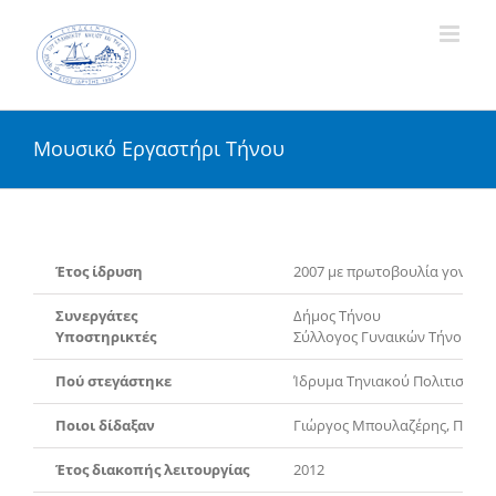
Skip
to
content
Μουσικό Εργαστήρι Τήνου
Έτος ίδρυση
2007 με πρωτοβουλία γονέων 
Συνεργάτες
Δήμος Τήνου
Υποστηρικτές
Σύλλογος Γυναικών Τήνου
Πού στεγάστηκε
Ίδρυμα Τηνιακού Πολιτισμού 
Ποιοι δίδαξαν
Γιώργος Μπουλαζέρης, Περικ
Έτος διακοπής λειτουργίας
2012