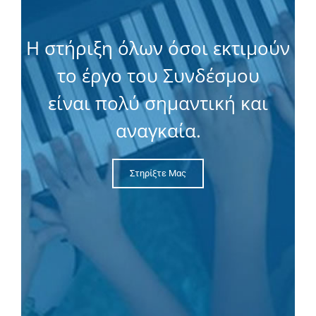
Η στήριξη όλων όσοι εκτιμούν
το έργο του Συνδέσμου
είναι πολύ σημαντική και
αναγκαία.
Στηρίξτε Μας