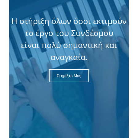
Η στήριξη όλων όσοι εκτιμούν
το έργο του Συνδέσμου
είναι πολύ σημαντική και
αναγκαία.
Στηρίξτε Μας